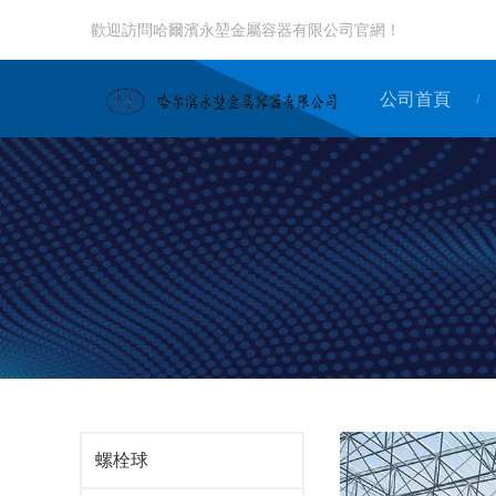
歡迎訪問哈爾濱永堃金屬容器有限公司官網！
公司首頁
/
螺栓球