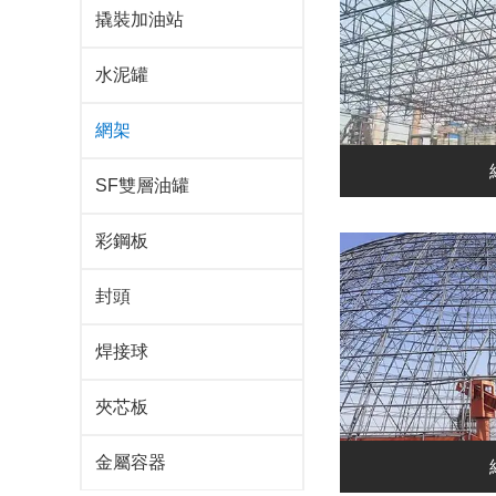
撬裝加油站
水泥罐
網架
SF雙層油罐
彩鋼板
封頭
焊接球
夾芯板
金屬容器